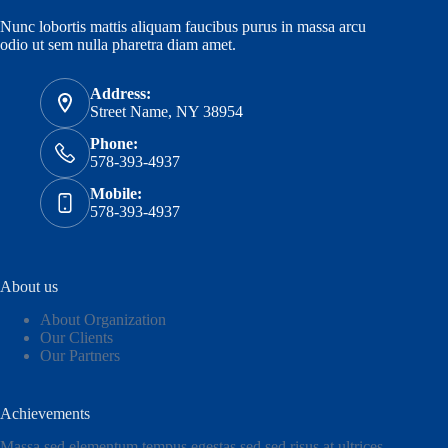
Nunc lobortis mattis aliquam faucibus purus in massa arcu
odio ut sem nulla pharetra diam amet.
Address:
Street Name, NY 38954
Phone:
578-393-4937
Mobile:
578-393-4937
About us
About Organization
Our Clients
Our Partners
Achievements
Massa sed elementum tempus egestas sed sed risus at ultrices